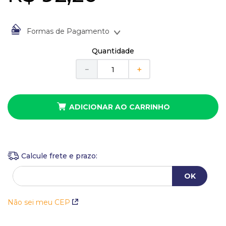
10
º
busto
Formas de Pagamento
À vista no Boleto Bancário por
R$
92
,
20
Quantidade
Em até
1
x
de
R$
92
,
20
sem juros
－
＋
ADICIONAR AO CARRINHO
Não sei meu CEP