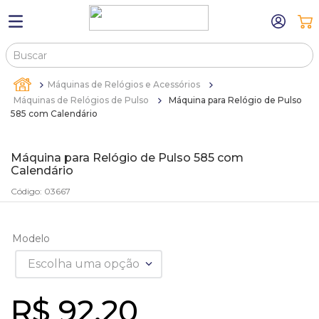
Buscar
TERMOS MAIS BUSCADOS
Máquinas de Relógios e Acessórios
1
º
máquina relógio pulso
Máquinas de Relógios de Pulso
Máquina para Relógio de Pulso
585 com Calendário
2
º
canetas
3
º
bandejas
Máquina para Relógio de Pulso 585 com
Calendário
4
º
sacola
Código
:
03667
5
º
relogio
6
º
pulseira
Modelo
7
º
estojo
Escolha uma opção
8
º
estojos
9
º
sacolas
R$
92
,
20