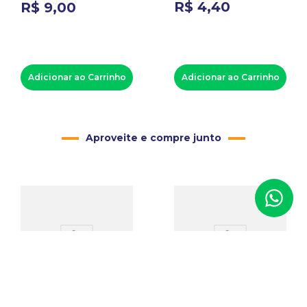
R$
4
,
40
R$
9
,
00
Adicionar ao Carrinho
Adicionar ao Carrinho
Aproveite e compre junto
10 Estojos de Papel
Porta Óleo de Plástico