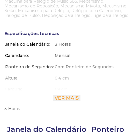
Máquina para Relógio de Pulso 585, Mecanismo,
Mecanismo de Reposição, Mecanismo Miyota, Mecanismo
Seiko, Mecanismo para Relógio, Relógio com Calendário,
Relógio de Pulso, Reposição para Relógio, Tige para Relógio
Especificações técnicas
Janela do Calendário
3 Horas
Calendário
Mensal
Ponteiro de Segundos
Com Ponteiro de Segundos
Altura
0.4 cm
Largura
1.9 cm
VER MAIS
Comprimento
1.9 cm
3 Horas
Janela do
Calendário
Ponteiro