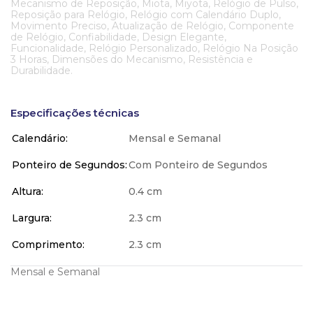
Mecanismo de Reposição, Miota, Miyota, Relógio de Pulso,
Reposição para Relógio, Relógio com Calendário Duplo,
Movimento Preciso, Atualização de Relógio, Componente
de Relógio, Confiabilidade, Design Elegante,
Funcionalidade, Relógio Personalizado, Relógio Na Posição
3 Horas, Dimensões do Mecanismo, Resistência e
Durabilidade.
Especificações técnicas
Calendário
Mensal e Semanal
Ponteiro de Segundos
Com Ponteiro de Segundos
Altura
0.4 cm
Largura
2.3 cm
Comprimento
2.3 cm
Mensal e Semanal