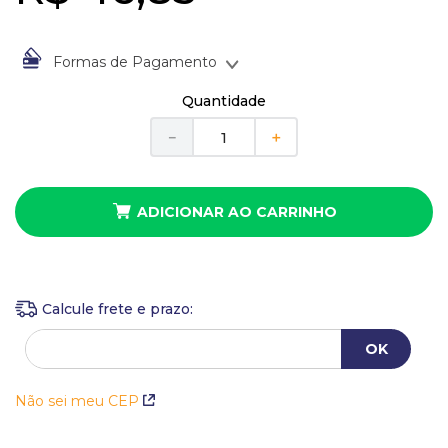
10
º
anel
Formas de Pagamento
À vista no Boleto Bancário por
R$
46
,
83
Quantidade
Em até
1
x
de
R$
46
,
83
sem juros
－
＋
ADICIONAR AO CARRINHO
Não sei meu CEP