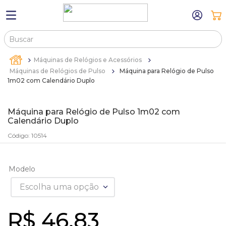
Buscar
TERMOS MAIS BUSCADOS
Máquinas de Relógios e Acessórios
1
º
máquina relógio pulso
Máquinas de Relógios de Pulso
Máquina para Relógio de Pulso
1m02 com Calendário Duplo
2
º
canetas
3
º
bandejas
Máquina para Relógio de Pulso 1m02 com
Calendário Duplo
4
º
sacola
Código
:
10514
5
º
pulseira
6
º
estojos
Modelo
7
º
relogio
Escolha uma opção
8
º
estojo
9
º
sacolas
R$
46
,
83