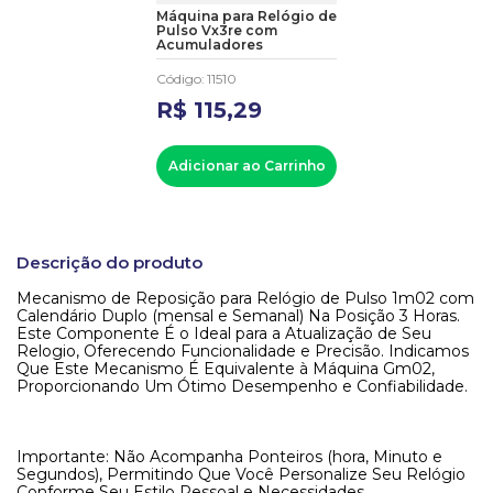
Máquina para Relógio de
Pulso Vx3re com
Acumuladores
Código
:
11510
R$
115
,
29
Adicionar ao Carrinho
Descrição do produto
Mecanismo de Reposição para Relógio de Pulso 1m02 com
Calendário Duplo (mensal e Semanal) Na Posição 3 Horas.
Este Componente É o Ideal para a Atualização de Seu
Relogio, Oferecendo Funcionalidade e Precisão. Indicamos
Que Este Mecanismo É Equivalente à Máquina Gm02,
Proporcionando Um Ótimo Desempenho e Confiabilidade.
Importante: Não Acompanha Ponteiros (hora, Minuto e
Segundos), Permitindo Que Você Personalize Seu Relógio
Conforme Seu Estilo Pessoal e Necessidades.