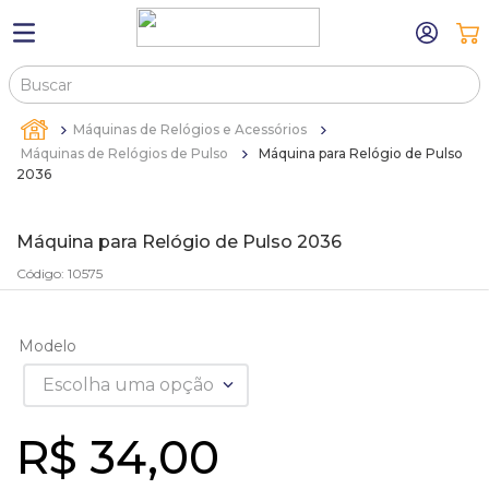
Buscar
TERMOS MAIS BUSCADOS
Máquinas de Relógios e Acessórios
1
º
máquina relógio pulso
Máquinas de Relógios de Pulso
Máquina para Relógio de Pulso
2036
2
º
canetas
3
º
sacola
Máquina para Relógio de Pulso 2036
4
º
bandejas
Código
:
10575
5
º
pulseira
6
º
estojos
Modelo
7
º
relogio
Escolha uma opção
8
º
busto
R$
34
,
00
9
º
sacolas