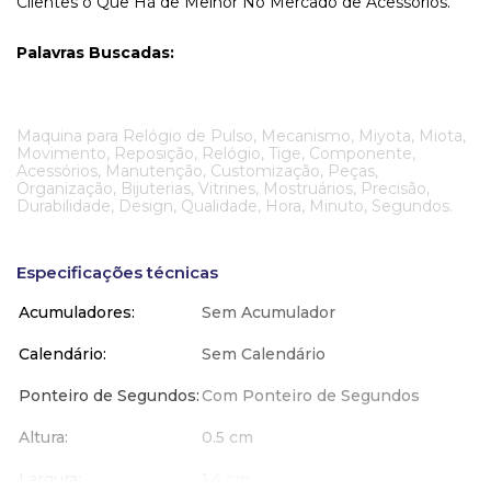
Clientes o Que Há de Melhor No Mercado de Acessórios.
Palavras Buscadas:
Maquina para Relógio de Pulso, Mecanismo, Miyota, Miota,
Movimento, Reposição, Relógio, Tige, Componente,
Acessórios, Manutenção, Customização, Peças,
Organização, Bijuterias, Vitrines, Mostruários, Precisão,
Durabilidade, Design, Qualidade, Hora, Minuto, Segundos.
Especificações técnicas
Acumuladores
Sem Acumulador
Calendário
Sem Calendário
Ponteiro de Segundos
Com Ponteiro de Segundos
Altura
0.5 cm
Largura
1.4 cm