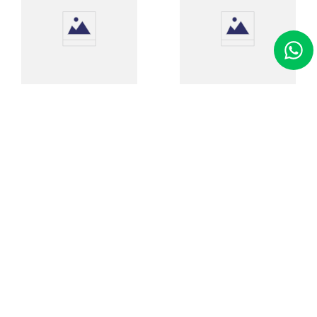
Espuma Porta Joias para
Fresa Diamantada Pm 49
Pulseira e Bracelete 214
Grande
Código
:
01978
Código
:
15147
R$
13
,
60
R$
39
,
00
Adicionar ao Carrinho
Adicionar ao Carrinho
Receba nossas novidades