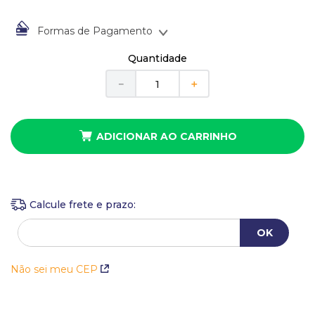
10
º
anel
Formas de Pagamento
À vista no Boleto Bancário por
R$
34
,
00
Quantidade
Em até
1
x
de
R$
34
,
00
sem juros
－
＋
ADICIONAR AO CARRINHO
Não sei meu CEP