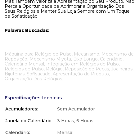
Mas Também Valoriza a Apresentação do Seu Produto. Não
Perca a Oportunidade de Aprimorar a Organização Dos
Seus Relógios e Manter Sua Loja Sempre com Um Toque
de Sofisticação!
Palavras Buscadas:
Máquina para Relógio de Pulso, Mecanismo, Mecanismo de
Reposição, Mecanismo Miyota, Eixo Longo, Calendário,
Calendário Mensal, Integração em Relógios de Pulso,
Relógios de Pulso, Relógio, Reposição de Peças, Joalheiros,
Bijuterias, Sofisticado, Apresentação do Produto,
Organização Dos Relógios.
Especificações técnicas
Acumuladores
Sem Acumulador
Janela do Calendário
3 Horas, 6 Horas
Calendário
Mensal