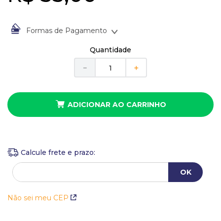
10
º
anel
Formas de Pagamento
À vista no Boleto Bancário por
R$
53
,
00
Quantidade
Em até
1
x
de
R$
53
,
00
sem juros
－
＋
ADICIONAR AO CARRINHO
Não sei meu CEP