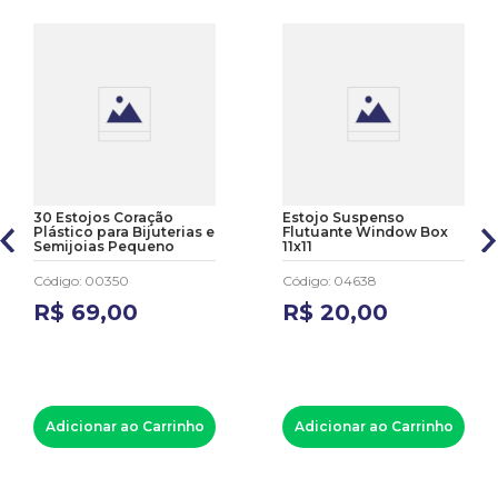
30 Estojos Coração
Estojo Suspenso
Plástico para Bijuterias e
Flutuante Window Box
Semijoias Pequeno
11x11
Código
:
00350
Código
:
04638
R$
69
,
00
R$
20
,
00
Adicionar ao Carrinho
Adicionar ao Carrinho