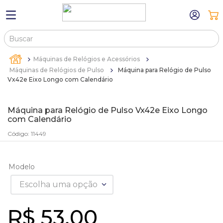
Buscar
TERMOS MAIS BUSCADOS
Máquinas de Relógios e Acessórios
1
º
máquina relógio pulso
Máquinas de Relógios de Pulso
Máquina para Relógio de Pulso
Vx42e Eixo Longo com Calendário
2
º
sacola
3
º
canetas
Máquina para Relógio de Pulso Vx42e Eixo Longo
com Calendário
4
º
bandejas
Código
:
11449
5
º
estojos
6
º
sacolas
Modelo
7
º
relogio
Escolha uma opção
8
º
pulseira
9
º
cartela
R$
53
,
00