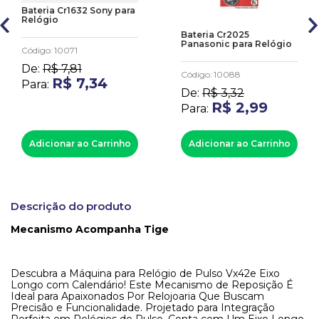
Bateria Cr1632 Sony para
Relógio
Bateria Cr2025
Panasonic para Relógio
Código
:
10071
De:
R$
7
,
81
Código
:
10088
R$
7
,
34
Para:
De:
R$
3
,
32
R$
2
,
99
Para:
Adicionar ao Carrinho
Adicionar ao Carrinho
Descrição do produto
Mecanismo Acompanha Tige
Descubra a Máquina para Relógio de Pulso Vx42e Eixo
Longo com Calendário! Este Mecanismo de Reposição É
Ideal para Apaixonados Por Relojoaria Que Buscam
Precisão e Funcionalidade. Projetado para Integração