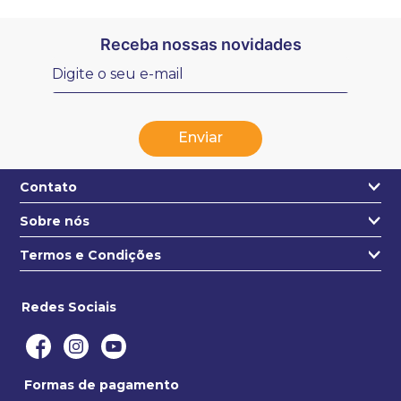
Receba nossas novidades
Enviar
Contato
Sobre nós
+55 31 3271-4631
Quem somos
Termos e Condições
contato@estojo.com.br
Nossa Localização
Termos e condições
Saiba mais
Redes Sociais
Privacidade e segurança
Politica de entregas
Formas de pagamento
Trocas e devoluções