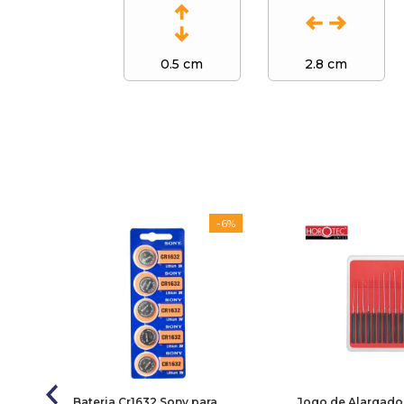
0.5 cm
2.8 cm
-
6%
Bateria Cr1632 Sony para
Jogo de Alargado