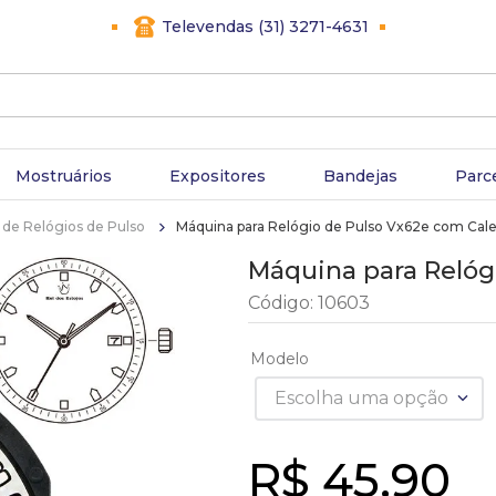
Televendas (31) 3271-4631
Mostruários
Expositores
Bandejas
Parc
de Relógios de Pulso
Máquina para Relógio de Pulso Vx62e com Cal
Máquina para Relóg
Código
:
10603
Modelo
Escolha uma opção
R$
45
,
90