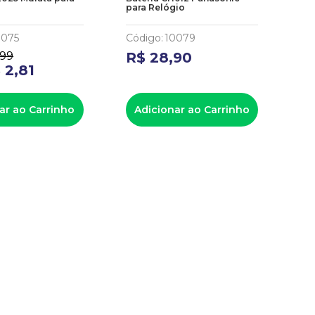
para Relógio
par
0075
Código
:
10079
Có
99
R$
28
,
90
De
$
2
,
81
Pa
ar ao Carrinho
Adicionar ao Carrinho
A