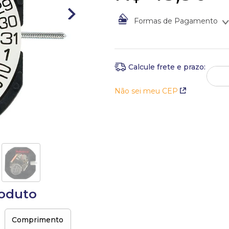
Formas de Pagamento
À vista no Boleto Bancário po
Em até
1
x
de
R$
45
,
90
sem ju
Não sei meu CEP
roduto
Comprimento