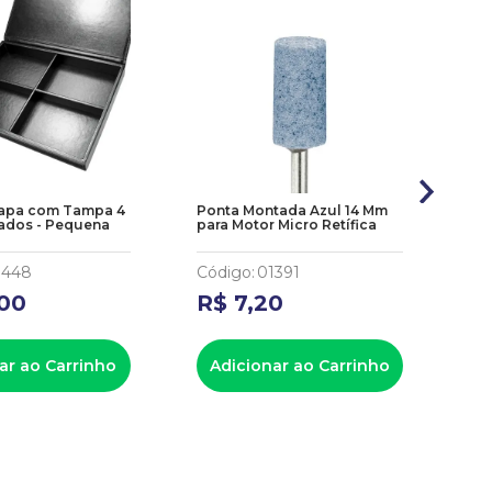
apa com Tampa 4
Ponta Montada Azul 14 Mm
Fre
ados - Pequena
para Motor Micro Retífica
Mo
1448
Código
:
01391
Có
00
R$
7
,
20
R
ar ao Carrinho
Adicionar ao Carrinho
A