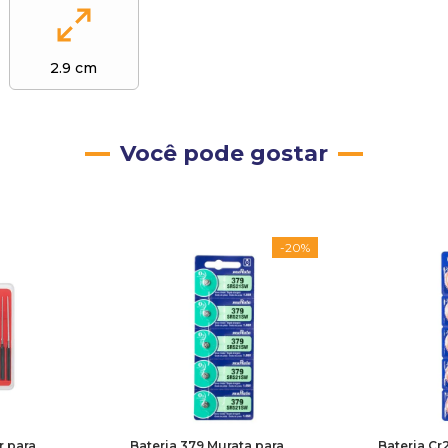
2.9 cm
Você pode gostar
-
20%
r para
Bateria 379 Murata para
Bateria Cr