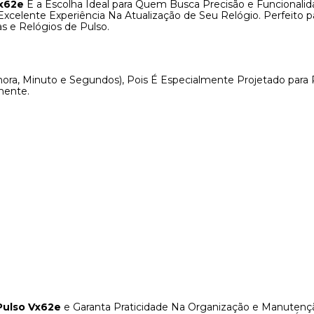
Vx62e
É a Escolha Ideal para Quem Busca Precisão e Funcionali
elente Experiência Na Atualização de Seu Relógio. Perfeito par
s e Relógios de Pulso.
ora, Minuto e Segundos), Pois É Especialmente Projetado par
mente.
Pulso Vx62e
e Garanta Praticidade Na Organização e Manutenç