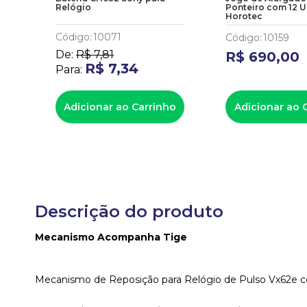
a
Relógio
Ponteiro com 12 U
Horotec
Código
:
10071
Código
:
10159
De:
R$
7
,
81
R$
690
,
00
R$
7
,
34
Para:
ho
Adicionar ao Carrinho
Adicionar ao 
Descrição do produto
Mecanismo Acompanha Tige
Mecanismo de Reposição para Relógio de Pulso Vx62e 