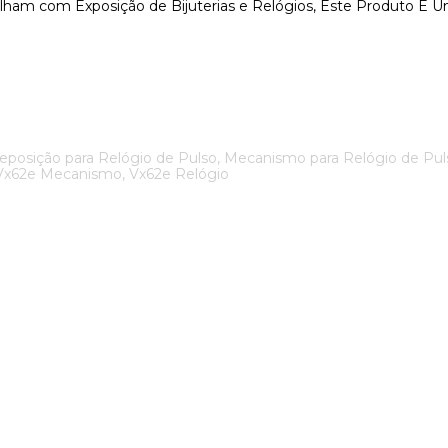
alham com Exposição de Bijuterias e Relógios, Este Produto É U
ição para Relógio de Pulso, Mecanismo para Relógio de Pulso,
 Vx62e Mecanismo, Vx62e Relógio