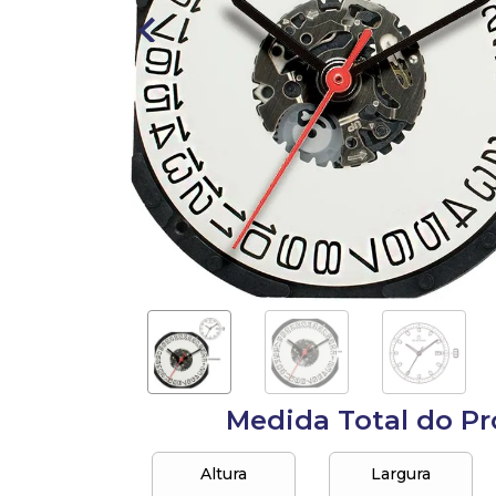
10
º
anel
Medida Total do P
Altura
Largura