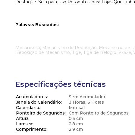
Destaque. Seja para Uso Pessoal ou para Lojas Que Trab
Palavras Buscadas:
Mecanismo, Mecanismo de Reposição, Mecanismo de Repos
Reposição de Mecanismo, Tige, Tige de Relógio, Vx62e,
Especificações técnicas
Acumuladores
Sem Acumulador
Janela do Calendário
3 Horas, 6 Horas
Calendário
Mensal
Ponteiro de Segundos
Com Ponteiro de Segundos
Altura
0.5 cm
Largura
2.8 cm
Comprimento
2.9 cm