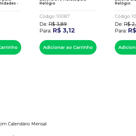
nidades -
Relógio
Relógio
Código
:
10087
Código
:
1
De:
R$
3
,
89
De:
R$
2
,
R$
3
,
12
R
Para:
Para:
Carrinho
Adicionar ao Carrinho
Adicion
com Calendário Mensal