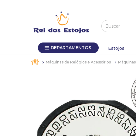
Buscar
TERMOS MAIS BUSCADOS
DEPARTAMENTOS
1
º
máquina relógio pulso
Estojos
2
º
canetas
Máquinas de Relógios e Acessórios
Máquinas 
3
º
bandejas
4
º
sacola
5
º
pulseira
6
º
estojos
7
º
relogio
8
º
sacolas
9
º
estojo