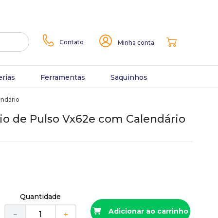
Contato
Minha conta
erias
Ferramentas
Saquinhos
endário
io de Pulso Vx62e com Calendário
Quantidade
Adicionar ao carrinho
－
＋