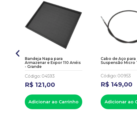
o
Bandeja Napa para
Cabo de Aço para
l)
Armazenar e Expor 110 Anéis
Suspensão Micro 
- Grande
Código
:
00953
Código
:
04593
R$
149
,
00
R$
121
,
00
ho
Adicionar ao Carrinho
Adicionar ao 