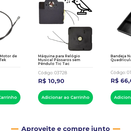
 Motor de
Máquina para Relógio
Bandeja N
Tek
Musical Pássaros sem
Quadricul
Pêndulo Tic Tac
Código
:
0
Código
:
03728
R$
66
,
R$
10
,
90
Carrinho
Adicionar ao Carrinho
Adicion
Aproveite e compre junto