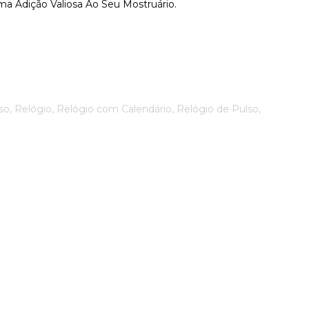
ma Adição Valiosa Ao Seu Mostruário.
 Relógio, Relógio com Calendário, Relógio de Pulso,