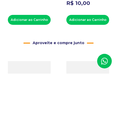
R$
10
,
00
Adicionar ao Carrinho
Adicionar ao Carrinho
Aproveite e compre junto
Máquina para Relógio de
Buril Meia Cana -
Parede Tic Tac
Antilope