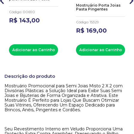
Mostruário Porta Joias
Pasta Pingentes
Código
:
00690
R$
143
,
00
Código
:
15329
R$
169
,
00
Adicionar ao Carrinho
Adicionar ao Carrinho
Descrição do produto
Mostruário Promocional para Semi Joias Misto 2 X 2 com
Divisórias Plásticas: a Solução Ideal para Exibir Suas Semi
Joias e Bijuterias de Forma Organizada e Atrativa. Este
Mostruário É Perfeito para Lojas Que Buscam Otimizar
Suas Vitrines, Oferecendo Um Espaço Dedicado para
Brincos, Anéis, Pingentes e Cordões.
Seu Revestimento Interno em Veludo Proporciona Uma
Proteção Extra Contra Arranhões, Preservando o Brilho