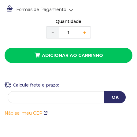
10
º
anel
Formas de Pagamento
À vista no Boleto Bancário por
R$
49
,
00
Quantidade
Em até
1
x
de
R$
49
,
00
sem juros
－
＋
ADICIONAR AO CARRINHO
Não sei meu CEP