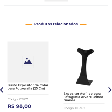
Altura
3 cm
Largura
43 cm
Comprimento
Produtos relacionados
45 cm
Busto Expositor de Colar
para Fotografia (25 Cm)
Expositor Acrílico para
Fotografia Arvore Brinco
Código
:
01907
Grande
R$
98
,
00
Código
:
00369