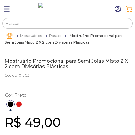
Buscar
TERMOS MAIS BUSCADOS
Mostruários
Pastas
Mostruário Promocional para
1
º
máquina relógio pulso
Semi Joias Misto 2 X 2 com Divisórias Plásticas
2
º
canetas
Mostruário Promocional para Semi Joias Misto 2 X
3
º
sacola
2 com Divisórias Plásticas
4
º
bandejas
Código
:
01703
5
º
pulseira
6
º
estojos
Cor
:
Preto
7
º
relogio
8
º
busto
R$
49
,
00
9
º
sacolas