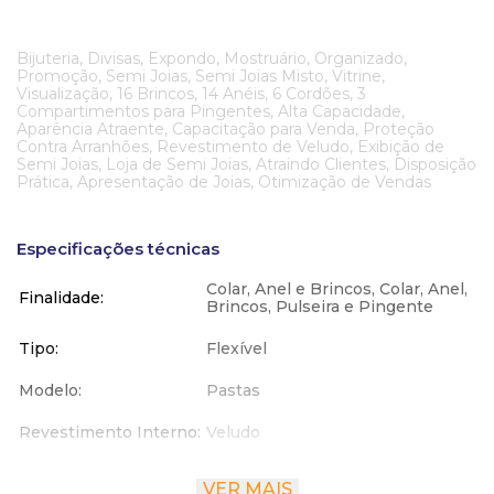
Bijuteria, Divisas, Expondo, Mostruário, Organizado,
Promoção, Semi Joias, Semi Joias Misto, Vitrine,
Visualização, 16 Brincos, 14 Anéis, 6 Cordões, 3
Compartimentos para Pingentes, Alta Capacidade,
Aparência Atraente, Capacitação para Venda, Proteção
Contra Arranhões, Revestimento de Veludo, Exibição de
Semi Joias, Loja de Semi Joias, Atraindo Clientes, Disposição
Prática, Apresentação de Joias, Otimização de Vendas
Especificações técnicas
Colar, Anel e Brincos, Colar, Anel,
Finalidade
Brincos, Pulseira e Pingente
Tipo
Flexível
Modelo
Pastas
Revestimento Interno
Veludo
Revestimento Externo
Couro Ecológico
VER MAIS