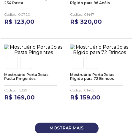
234 Pasta
Rígido para 96 Anéis
Código
:
00720
Código
:
01467
R$
123
,
00
R$
320
,
00
Mostruário Porta Joias
Mostruário Porta Joias
Pasta Pingentes
Rígido para 72 Brincos
Código
:
15329
Código
:
01465
R$
169
,
00
R$
159
,
00
MOSTRAR MAIS