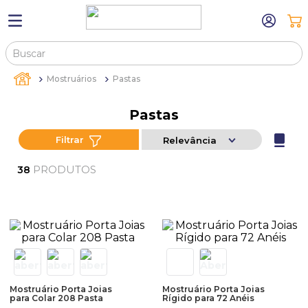
Buscar
TERMOS MAIS BUSCADOS
Mostruários
Pastas
1
º
máquina relógio pulso
Pastas
2
º
canetas
Filtrar
Relevância
3
º
sacola
4
º
bandejas
PRODUTOS
38
5
º
pulseira
6
º
estojos
7
º
relogio
8
º
busto
9
º
sacolas
Mostruário Porta Joias
Mostruário Porta Joias
para Colar 208 Pasta
Rígido para 72 Anéis