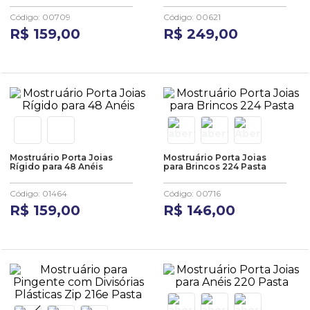
10
º
anel
Código
:
00709
Código
:
00621
R$
159
,
00
R$
249
,
00
Mostruário Porta Joias
Mostruário Porta Joias
Rígido para 48 Anéis
para Brincos 224 Pasta
Código
:
01464
Código
:
00716
R$
159
,
00
R$
146
,
00