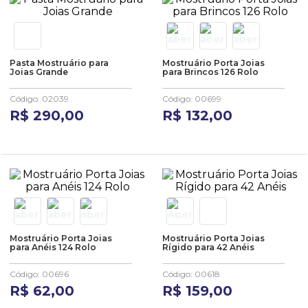
Pasta Mostruário para
Mostruário Porta Joias
Joias Grande
para Brincos 126 Rolo
Código
:
02039
Código
:
00699
R$
290
,
00
R$
132
,
00
Mostruário Porta Joias
Mostruário Porta Joias
para Anéis 124 Rolo
Rígido para 42 Anéis
Código
:
00696
Código
:
00618
R$
62
,
00
R$
159
,
00