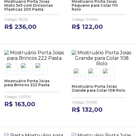
Mostruario Porta Joias
Mostruário Porta Joias
Misto 5x5 com Divisorias
Pequeno para Colar 110
Plasticas 200 Pasta
Rolo
Código
:
15223
Código
:
00664
R$
236
,
00
R$
122
,
00
Mostruário Porta Joias
para Brincos 222 Pasta
Mostruário Porta Joias
Grande para Colar 108 Rolo
Código
:
00705
Código
:
00659
R$
163
,
00
R$
132
,
00