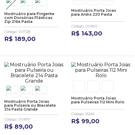
Mostruário Porta Joias
Mostruário para Pingente
para Anéis 220 Pasta
com Divisórias Plásticas
Zip 216e Pasta
Código
:
00690
Código
:
00728
R$
143
,
00
R$
189
,
00
Mostruário Porta Joias
Mostruário Porta Joias
para Pulseiras 112 Mini Rolo
para Pulseira ou Bracelete
214 Pasta Grande
Código
:
15262
Código
:
00679
R$
99
,
00
R$
89
,
00