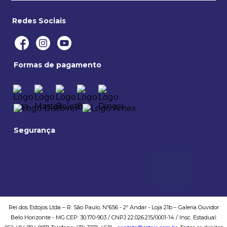
Nossa Localização
Termos e condições
Saiba mais
Redes Sociais
Privacidade e segurança
Politica de entregas
Formas de pagamento
Trocas e devoluções
Formas de pagamento
Politica de compra
Segurança
Rei dos Estojos Ltda – R. São Paulo, Nº656 - 2º Andar - Loja 21b – Galeria Ouvidor
Belo Horizonte - MG CEP: 30.170-903 / CNPJ 22.026.215/0001-14 / Insc. Estadual: