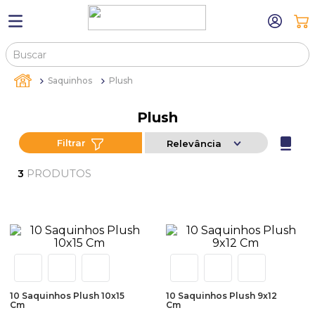
Buscar
TERMOS MAIS BUSCADOS
Saquinhos
Plush
1
º
máquina relógio pulso
Plush
2
º
canetas
Filtrar
Relevância
3
º
bandejas
4
º
sacola
PRODUTOS
3
5
º
relogio
6
º
pulseira
7
º
estojo
8
º
estojos
9
º
sacolas
10 Saquinhos Plush 10x15
10 Saquinhos Plush 9x12
Cm
Cm