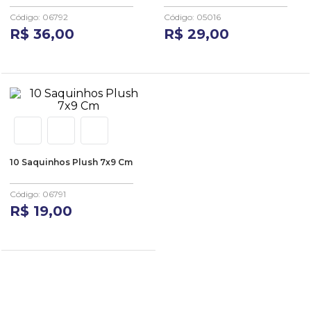
10
º
busto
Código
:
06792
Código
:
05016
R$
36
,
00
R$
29
,
00
10 Saquinhos Plush 7x9 Cm
Código
:
06791
R$
19
,
00