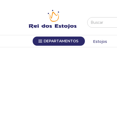
Buscar
TERMOS MAIS BUSCADOS
DEPARTAMENTOS
1
º
máquina relógio pulso
Estojos
2
º
canetas
3
º
bandejas
4
º
sacola
5
º
relogio
6
º
pulseira
7
º
estojo
8
º
estojos
9
º
busto