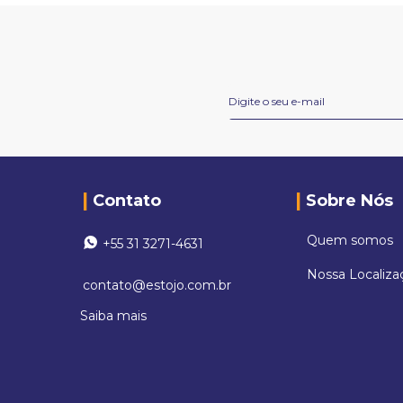
10
º
sacolas
Contato
Sobre Nós
Quem somos
+55 31 3271-4631
Nossa Localiza
contato@estojo.com.br
Saiba mais