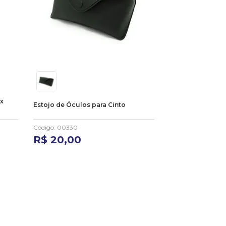
x
Estojo de Óculos para Cinto
Código
:
00330
R$
20
,
00