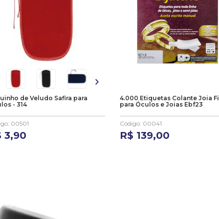
uinho de Veludo Safira para
4.000 Etiquetas Colante Joia Fi
los - 314
para Óculos e Joias Ebf23
igo
:
00501
Código
:
00041
$
3
,
90
R$
139
,
00