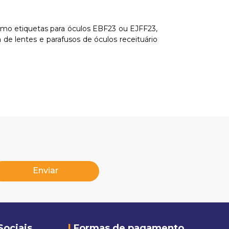
como etiquetas para óculos EBF23 ou EJFF23,
a de lentes e parafusos de óculos receituário
Enviar
Sociais
Formas de pagamento