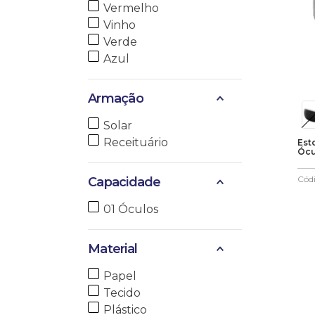
Vermelho
Vinho
Verde
Azul
Armação
Solar
Receituário
Est
Ócu
Cód
Capacidade
01 Óculos
Material
Papel
Tecido
Plástico