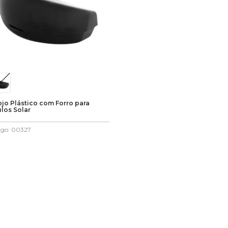
ojo Plástico com Forro para
los Solar
igo
:
00327