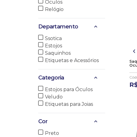
Óculos
10
º
anel
Relógio
Departamento
Ssotica
Estojos
Saquinhos
Etiquetas e Acessórios
Saq
Ocu
Categoria
Cód
R
Estojos para Óculos
Veludo
Etiquetas para Joias
Cor
Preto