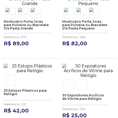
Mostruário Porta Joias
Mostruário Porta Joias
para Pulseira ou Bracelete
para Pulseira ou Bracelete
214 Pasta Grande
214 Pasta Pequeno
Referência
:
375
Referência
:
486
R$
89
,
00
R$
82
,
00
25 Estojos Plásticos para
Relógio
30 Expositores Acrílicos
de Vitrine para Relógio
Referência
:
229
Referência
:
236
R$
42
,
00
R$
25
,
00