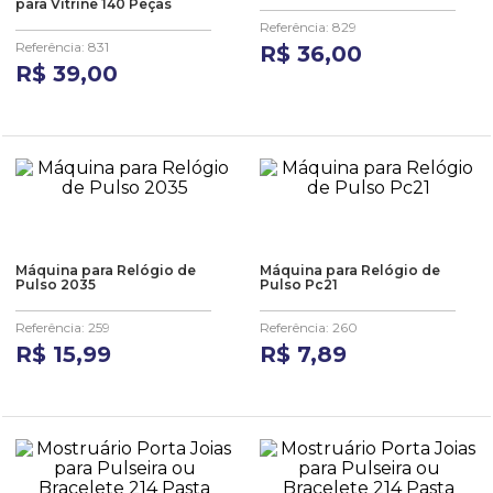
para Vitrine 140 Peças
10
º
anel
Referência
:
829
Referência
:
831
R$
36
,
00
R$
39
,
00
Máquina para Relógio de
Máquina para Relógio de
Pulso 2035
Pulso Pc21
Referência
:
259
Referência
:
260
R$
15
,
99
R$
7
,
89