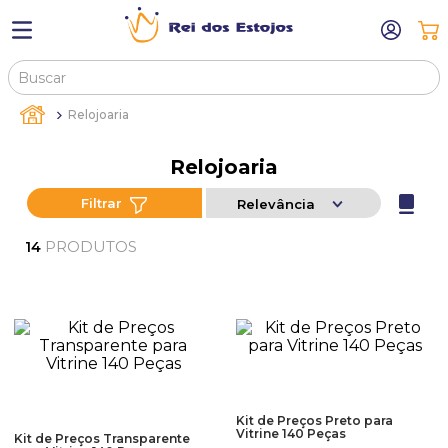
Buscar
TERMOS MAIS BUSCADOS
Relojoaria
1
º
máquina relógio pulso
Relojoaria
2
º
canetas
Filtrar
Relevância
3
º
bandejas
4
º
sacola
PRODUTOS
14
5
º
pulseira
6
º
estojos
7
º
relogio
8
º
estojo
9
º
sacolas
Kit de Preços Preto para
Vitrine 140 Peças
Kit de Preços Transparente