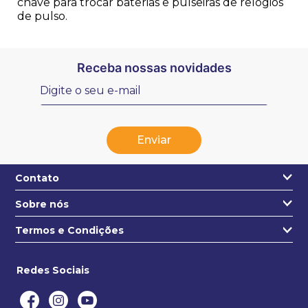
chave para trocar baterias e pulseiras de relógios
de pulso.
Receba nossas novidades
Enviar
Contato
Sobre nós
+55 31 3271-4631
Quem somos
Termos e Condições
contato@estojo.com.br
Nossa Localização
Termos e condições
Saiba mais
Redes Sociais
Privacidade e segurança
Politica de entregas